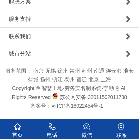
解决方案
服务支持
联系我们
城市分站
服务范围：
南京
无锡
徐州
常州
苏州
南通
连云港
淮安
盐城
扬州
镇江
泰州
宿迁
北京
上海
Copyright © 智慧工地-劳务实名制系统-宁勤通 All
Rights Reserved
苏公网安备:32011502011788
备案号：
苏ICP备18022454号-1
首页
电话
微信
联系