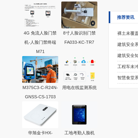
推荐资讯
4G 免流人脸门禁
8寸人脸识别门禁
裸土未覆盖
机-人脸门禁终端
FA033-KC-TR7
建筑安全
M71
建筑安全
工程车未
智慧食堂
M375C3-C-R24N-
用电在线监测系统
GNSS-CS-1703
华旭金卡HX-
工地考勤人脸机