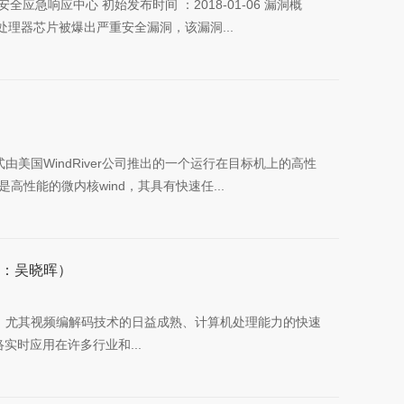
视安全应急响应中心 初始发布时间 ：2018-01-06 漏洞概
产的处理器芯片被爆出严重安全漏洞，该漏洞...
系统式由美国WindRiver公司推出的一个运行在目标机上的高性
高性能的微内核wind，其具有快速任...
作者：吴晓晖）
展，尤其视频编解码技术的日益成熟、计算机处理能力的快速
络实时应用在许多行业和...