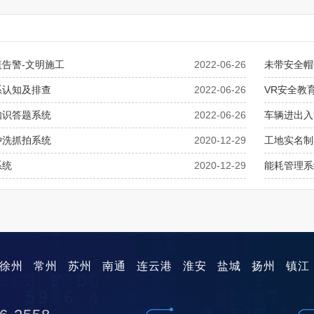
告警-文明施工
2022-06-26
未带安全帽
系认知及排查
2022-06-26
VR安全教
知识答题系统
2022-06-26
车辆进出入
冲洗抓拍系统
2020-12-29
工地实名制
系统
2020-12-29
能耗管理系
徐州
常州
苏州
南通
连云港
淮安
盐城
扬州
镇江