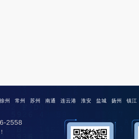
徐州
常州
苏州
南通
连云港
淮安
盐城
扬州
镇江
6-2558
！