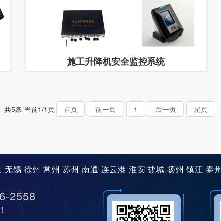
施工升降机安全监控系统
共5条 当前1/1页
首页
前一页
1
后一页
尾页
京
无锡
徐州
常州
苏州
南通
连云港
淮安
盐城
扬州
镇江
泰
6-2558
！