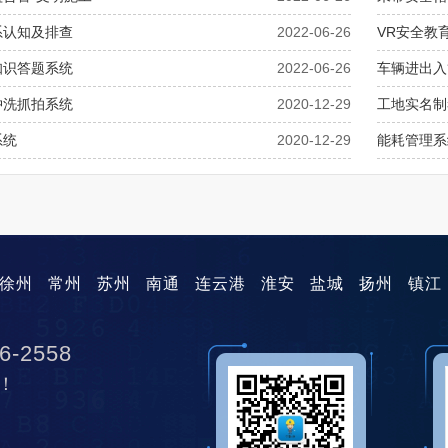
系认知及排查
2022-06-26
VR安全教
知识答题系统
2022-06-26
车辆进出入
冲洗抓拍系统
2020-12-29
工地实名制
系统
2020-12-29
能耗管理系
徐州
常州
苏州
南通
连云港
淮安
盐城
扬州
镇江
6-2558
！