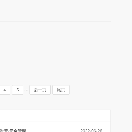
···
4
5
后一页
尾页
告警-安全管理
2022-06-26