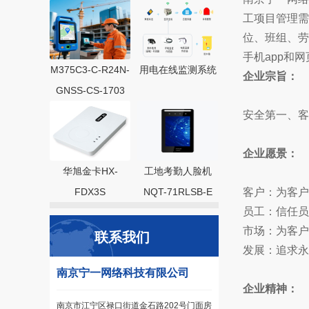
工项目管理需
位、班组、劳
手机app和
M375C3-C-R24N-
用电在线监测系统
企业宗旨：
GNSS-CS-1703
安全第一、客
企业愿景：
华旭金卡HX-
工地考勤人脸机
FDX3S
NQT-71RLSB-E
客户：为客
员工：信任
市场：为客
联系我们
发展：追求
南京宁一网络科技有限公司
企业精神：
南京市江宁区禄口街道金石路202号门面房