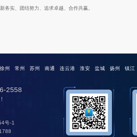
新务实、团结努力、追求卓越、合作共赢。
徐州
常州
苏州
南通
连云港
淮安
盐城
扬州
镇江
6-2558
！
454号-1
11788