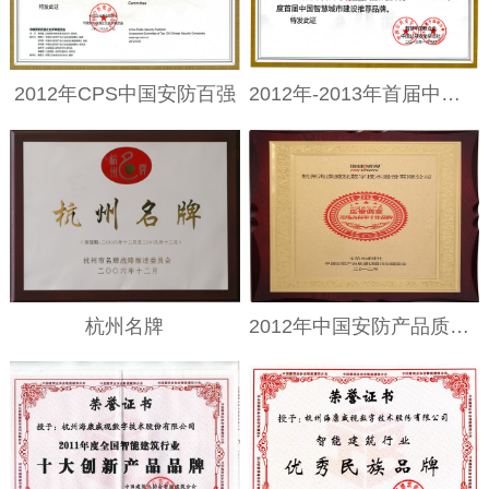
2012年CPS中国安防百强
2012年-2013年首届中国智慧城市建设推荐品牌
杭州名牌
2012年中国安防产品质量调查市场占有率十佳品牌