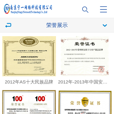
荣誉展示
2012年AS十大民族品牌
2012年-2013年中国安防十大用户满意品牌