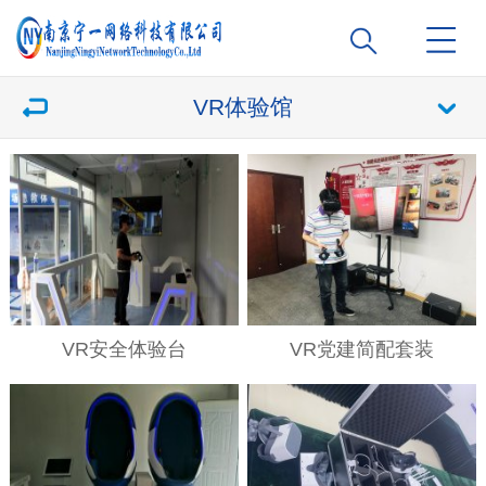
VR体验馆
VR安全体验台
VR党建简配套装