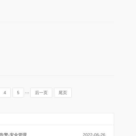
···
4
5
后一页
尾页
告警-安全管理
2022-06-26