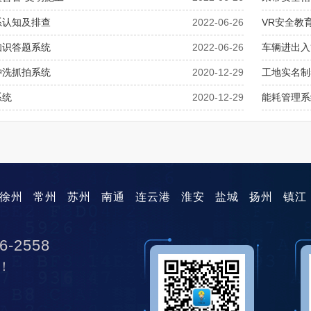
系认知及排查
2022-06-26
VR安全教
知识答题系统
2022-06-26
车辆进出入
冲洗抓拍系统
2020-12-29
工地实名制
系统
2020-12-29
能耗管理系
徐州
常州
苏州
南通
连云港
淮安
盐城
扬州
镇江
6-2558
！