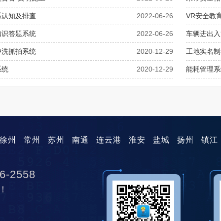
系认知及排查
2022-06-26
VR安全教
知识答题系统
2022-06-26
车辆进出入
冲洗抓拍系统
2020-12-29
工地实名制
系统
2020-12-29
能耗管理系
徐州
常州
苏州
南通
连云港
淮安
盐城
扬州
镇江
6-2558
！