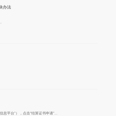
解决办法
.
息平台”），点击“结算证书申请”...