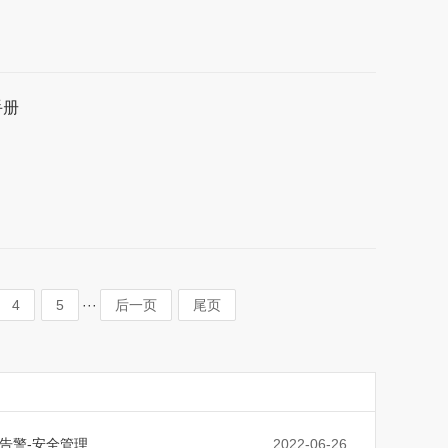
手册
···
4
5
后一页
尾页
告警-安全管理
2022-06-26