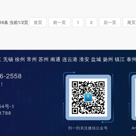
16条 当前1/2页
首页
前一页
1
2
后一页
尾页
京
无锡
徐州
常州
苏州
南通
连云港
淮安
盐城
扬州
镇江
泰
6-2558
！
454号-1
11788
扫一扫关注微信公众号
A