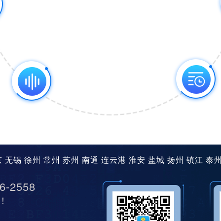
京
无锡
徐州
常州
苏州
南通
连云港
淮安
盐城
扬州
镇江
泰
6-2558
！