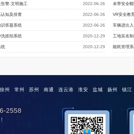
告警-文明施工
2022-06-26
未带安全帽
系认知及排查
2022-06-26
VR安全教
知识答题系统
2022-06-26
车辆进出入
冲洗抓拍系统
2020-12-29
工地实名制
系统
2020-12-29
能耗管理系
徐州
常州
苏州
南通
连云港
淮安
盐城
扬州
镇江
6-2558
！