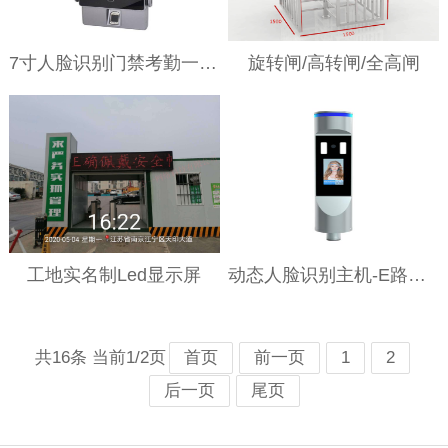
7寸人脸识别门禁考勤一体机
旋转闸/高转闸/全高闸
工地实名制Led显示屏
动态人脸识别主机-E路筑福
共16条 当前1/2页
首页
前一页
1
2
后一页
尾页