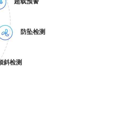
超载预警
防坠检测
倾斜检测