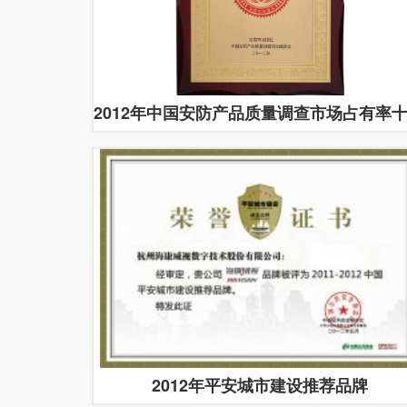
2012年平安城市建设推荐品牌