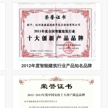
2012年度智能建筑行业产品知名品牌