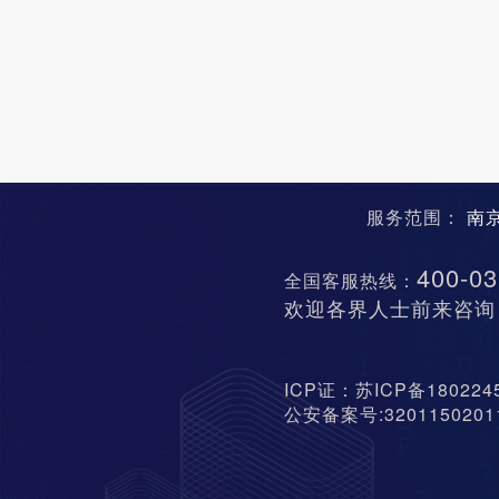
服务范围：
南
400-03
全国客服热线：
欢迎各界人士前来咨询
ICP证：苏ICP备18022
公安备案号:320115020