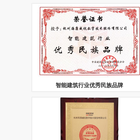
智能建筑行业优秀民族品牌