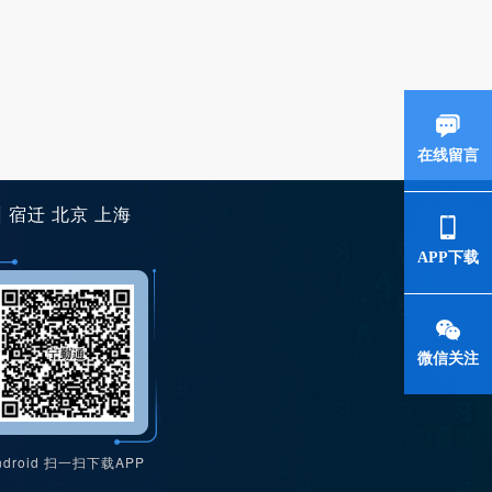
在线留言
州
宿迁
北京
上海
APP下载
微信关注
ndroid 扫一扫下载APP