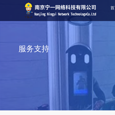
首
服务支持