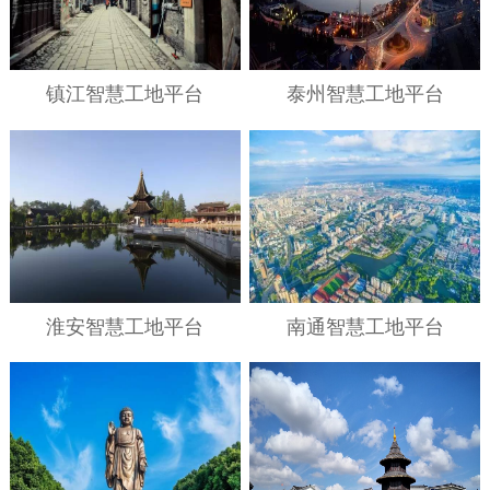
镇江智慧工地平台
泰州智慧工地平台
淮安智慧工地平台
南通智慧工地平台