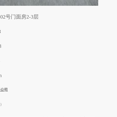
2号门面房2-3层
8
8
8
m
限公司
）