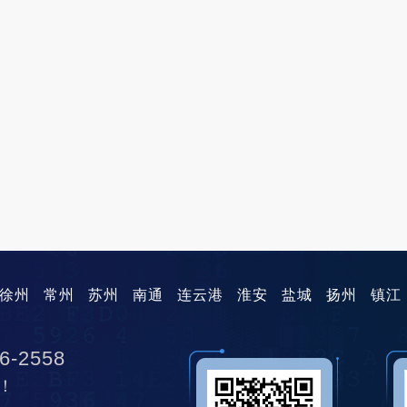
徐州
常州
苏州
南通
连云港
淮安
盐城
扬州
镇江
6-2558
！