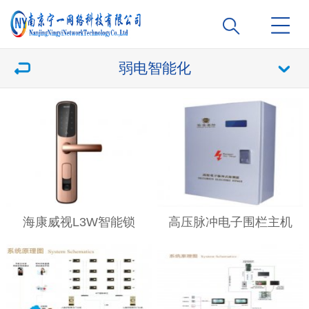
弱电智能化
海康威视L3W智能锁
高压脉冲电子围栏主机