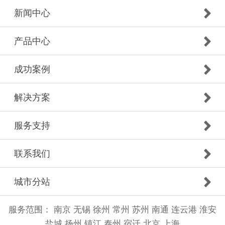
新闻中心
产品中心
成功案例
解决方案
服务支持
联系我们
城市分站
服务范围：
南京
无锡
徐州
常州
苏州
南通
连云港
淮安
盐城
扬州
镇江
泰州
宿迁
北京
上海