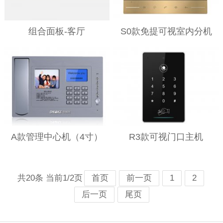
组合面板-客厅
S0款免提可视室内分机
A款管理中心机（4寸）
R3款可视门口主机
共20条 当前1/2页
首页
前一页
1
2
后一页
尾页