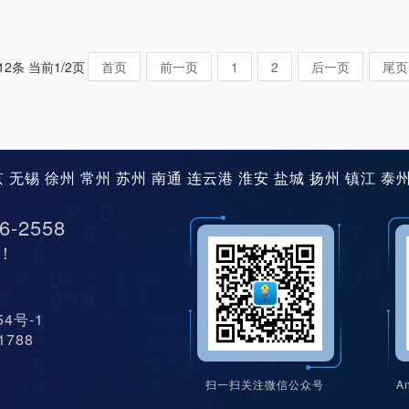
12条 当前1/2页
首页
前一页
1
2
后一页
尾页
京
无锡
徐州
常州
苏州
南通
连云港
淮安
盐城
扬州
镇江
泰
6-2558
！
454号-1
11788
扫一扫关注微信公众号
A