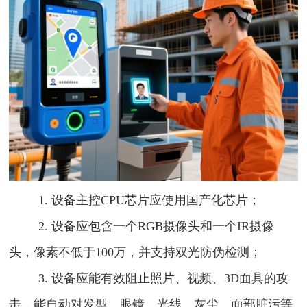
1.
设备主控
CPU
芯片应使用国产化芯片；
2.
设备应包含一个
RGB
摄像头和一个
IR
摄像
头，像素不低于
100
万，并支持双光防伪检测；
3.
设备应能有效阻止照片、视频、
3D
面具的攻
击，能自动对发型、眼镜、光线、灰尘、面部脏污等