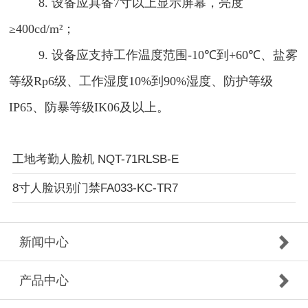
8.
设备应具备
7
寸以上显示屏幕，亮度
≥
400cd/m²
；
9.
设备应支持工作温度范围
-10℃
到
+60℃
、盐雾
等级
Rp6
级、工作湿度
10%
到
90%
湿度、防护等级
IP65
、防暴等级
IK06
及以上。
工地考勤人脸机 NQT-71RLSB-E
8寸人脸识别门禁FA033-KC-TR7
新闻中心
产品中心