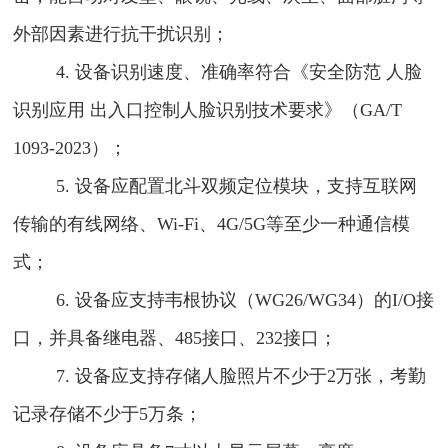
外部因素进行抗干扰识别；
4.
设备识别速度、准确率符合《安全防范
人脸
识别应用
出入口控制人脸识别技术要求》（
GA/T
1093-2023
）；
5.
设备应配置北斗双频定位模块，支持互联网
传输的有线网络、
Wi-Fi
、
4G/5G
等至少一种通信模
式；
6.
设备应支持韦根协议（
WG26/WG34
）的
I/O
接
口，并具备继电器、
485
接口、
232
接口；
7.
设备应支持存储人脸照片不少于
2
万张，考勤
记录存储不少于
5
万条；