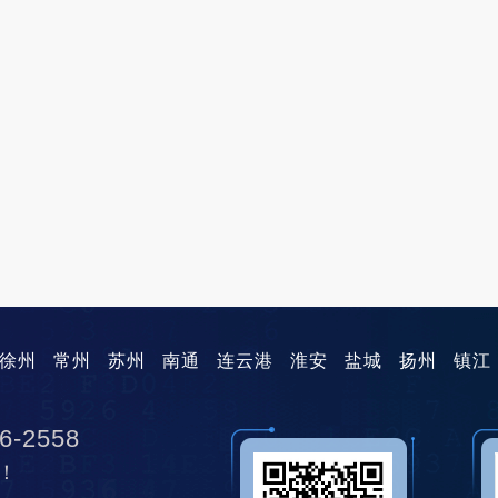
徐州
常州
苏州
南通
连云港
淮安
盐城
扬州
镇江
6-2558
！