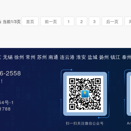
条 当前1/3页
首页
前一页
1
2
3
后一页
京
无锡
徐州
常州
苏州
南通
连云港
淮安
盐城
扬州
镇江
泰
6-2558
！
454号-1
11788
扫一扫关注微信公众号
A