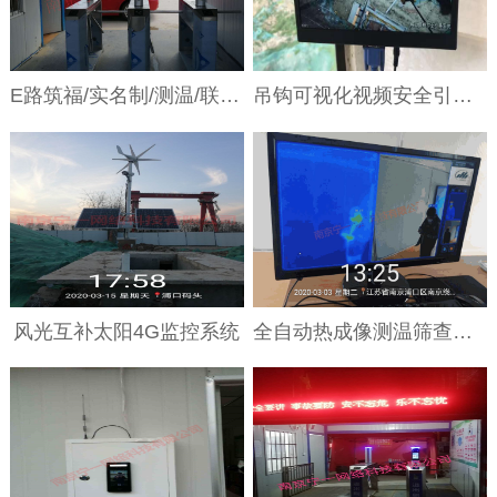
E路筑福/实名制/测温/联动LED屏
吊钩可视化视频安全引导系统
风光互补太阳4G监控系统
全自动热成像测温筛查系统