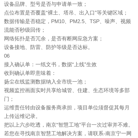
设备品牌、型号是否与申请单一致；
点位布置是否覆盖“裸土、塔吊、出入口”等关键区域；
数据传输是否稳定，PM10、PM2.5、TSP、噪声、视频
流能否秒级回传；
网络拓扑是否冗余，是否有断网应急方案；
设备接地、防雷、防护等级是否达标。
06
接入确认单：一纸文书，数据“上线”生效
收到确认单即意味着：
扬尘在线监测数据纳入全市统一池；
视频监控画面实时共享给城管、住建、生态环境等多部
门；
运维责任转由设备服务商承担，项目单位须督促其每月
上传运维记录。
把以上六步吃透，南京“
智慧工地
”平台一次过审并不难。
若您在寻找
南京智慧工地
解决方案，请联系-南京宁一网