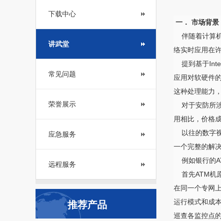
下载中心
一． 市场背景
伴随着计算机及
讲武堂
络实时应用在
提到基于Int
常见问题
应用对软硬件
这种处理能力
荣誉展示
对于安防所涉
用相比，价格
以往的数字视
应急服务
一个完整的解
例如银行的AT
远程服务
首先ATM机原
在同一个专网
运行模式和成
推荐产品
巡查各监控点的