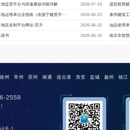
工地监管平台与倍速播放功能详解
2026-07-19
谋划智慧赋能
地运维单位全指南（依据宁建质字···
2026-06-23
泰州建筑工
工地实名制平台网址-官方
2026-06-22
油品使用承
承诺书
2026-06-18
南京非智慧
徐州
常州
苏州
南通
连云港
淮安
盐城
扬州
镇江
6-2558
！
454号-1