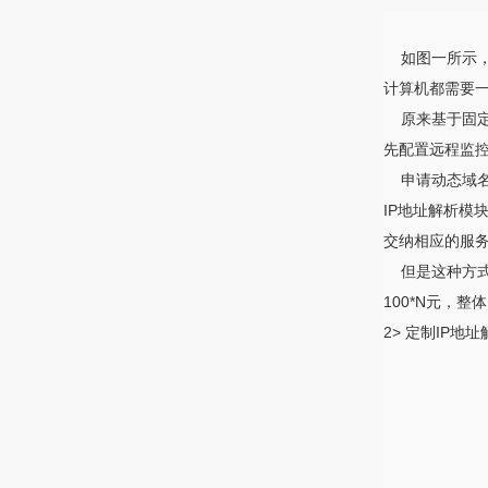
如图一所示，只
计算机都需要
原来基于固定
先配置远程监控点
申请动态域名的
IP地址解析模
交纳相应的服
但是这种方式也
100*N元，
2> 定制IP地