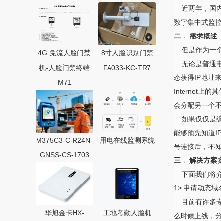
近两年，国内厂
数字集中式监
二． 需求概述
但是作为一个
4G 免流人脸门禁
8寸人脸识别门禁
无论是普通电话
机-人脸门禁终端
FA033-KC-TR7
态获得IP地址来
M71
Internet
会分配另一个不
如果仅仅是编
能够预先知道I
M375C3-C-R24N-
用电在线监测系统
号连接后，不知
GNSS-CS-1703
三． 解决方案
下面我们将介
1> 申请动态
目前有许多专业
华旭金卡HX-
工地考勤人脸机
么时候上线，分