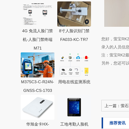
4G 免流人脸门禁
8寸人脸识别门禁
您好，萤宝RK
机-人脸门禁终端
FA033-KC-TR7
录入的人员信息，
M71
注：萤宝RK2
另外，您还可以
M375C3-C-R24N-
用电在线监测系统
GNSS-CS-1703
上一篇：
萤石
推荐资讯
华旭金卡HX-
工地考勤人脸机