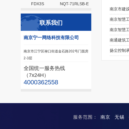
FDX3S
NQT-71RLSB-E
南京市建
南京智慧
联系我们
南京智慧工
南京宁一网络科技有限公司
南通建筑
扬尘控制
南京市江宁区禄口街道金石路202号门面房
2-3层
全国统一服务热线
（7x24H）
4000362558
服务范围：
南京
无锡