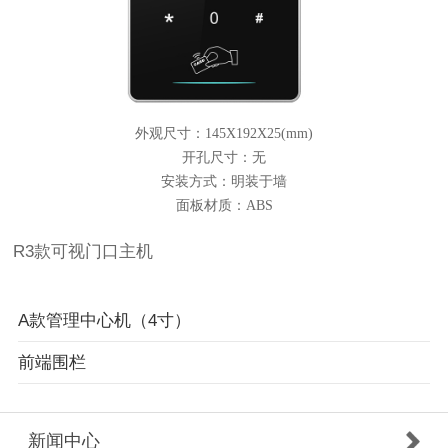
外观尺寸：
145X192X25(mm)
开孔尺寸：
无
安装方式：
明装于墙
面板材质：
ABS
R3款可视门口主机
A款管理中心机（4寸）
前端围栏
新闻中心