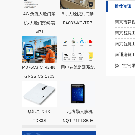
推荐资讯
4G 免流人脸门禁
8寸人脸识别门禁
南京市建
机-人脸门禁终端
FA033-KC-TR7
M71
南京智慧
南京智慧工
南通建筑
扬尘控制
M375C3-C-R24N-
用电在线监测系统
GNSS-CS-1703
华旭金卡HX-
工地考勤人脸机
FDX3S
NQT-71RLSB-E