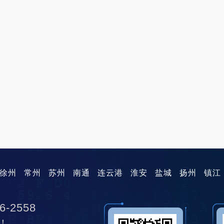
徐州
常州
苏州
南通
连云港
淮安
盐城
扬州
镇江
6-2558
！